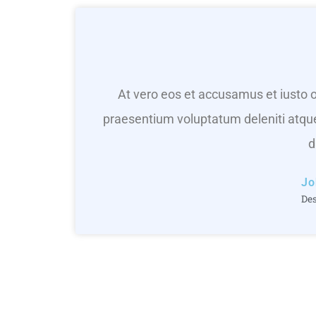
At vero eos et accusamus et iusto o
praesentium voluptatum deleniti atque
d
Jo
De