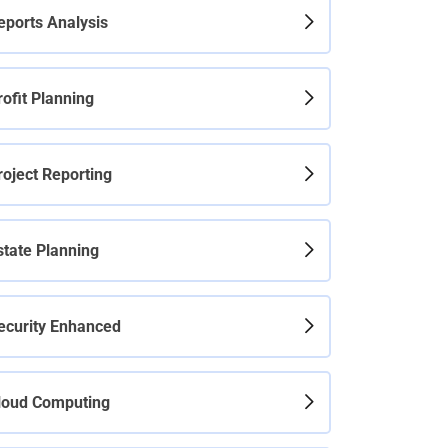
eports Analysis
rofit Planning
roject Reporting
state Planning
ecurity Enhanced
loud Computing