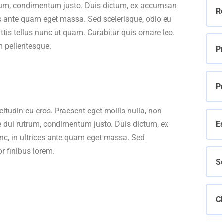
trum, condimentum justo. Duis dictum, ex accumsan
R
ces ante quam eget massa. Sed scelerisque, odio eu
ttis tellus nunc ut quam. Curabitur quis ornare leo.
 pellentesque.
P
P
icitudin eu eros. Praesent eget mollis nulla, non
e dui rutrum, condimentum justo. Duis dictum, ex
E
nc, in ultrices ante quam eget massa. Sed
r finibus lorem.
S
C